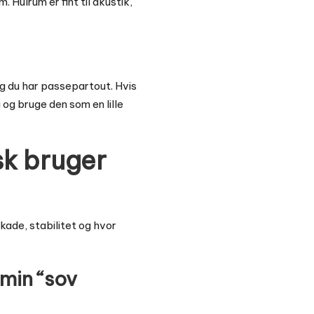
 Hulrum er fint til akustik,
g du har passepartout. Hvis
g
og bruge den som en lille
sk bruger
skade, stabilitet og hvor
(min “sov