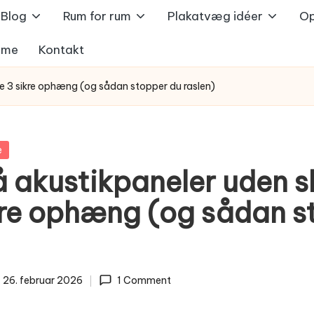
Blog
Rum for rum
Plakatvæg idéer
O
ame
Kontakt
ne 3 sikre ophæng (og sådan stopper du raslen)
e
på akustikpaneler uden 
kre ophæng (og sådan s
26. februar 2026
1 Comment