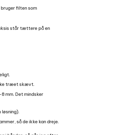
u bruger filten som
raksis står tættere på en
ligt.
kke træet skævt.
5-8 mm. Det mindsker
 løsning).
mmer, så de ikke kan dreje.