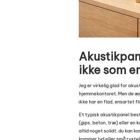
Akustikpane
ikke som e
Jeg er virkelig glad for aku
hjemmekontoret. Men de ændr
ikke har en flad, ensartet f
Et typisk akustikpanel best
(gips, beton, træ) eller en 
altid noget solidt, du kan k
kommer lyd eller små rystel