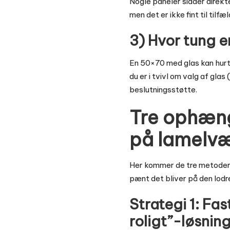
Nogle paneler sidder direkte
men det er ikke fint til tilfæl
3) Hvor tung e
En 50×70 med glas kan hurti
du er i tvivl om valg af glas
beslutningsstøtte.
Tre ophæng
på lamelv
Her kommer de tre metoder, j
pænt det bliver på den lodr
Strategi 1: Fa
roligt”-løsnin