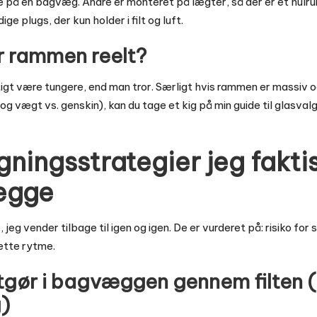
 på en bagvæg. Andre er monteret på lægter, så der er et hulrum.
dige plugs, der kun holder i filt og luft.
r rammen reelt?
gt være tungere, end man tror. Særligt hvis rammen er massiv o
 (og vægt vs. genskin), kan du tage et kig på
min guide til glasval
ningsstrategier jeg fakti
ægge
eg vender tilbage til igen og igen. De er vurderet på: risiko for 
ette rytme.
stgør i bagvæggen gennem filten 
g)