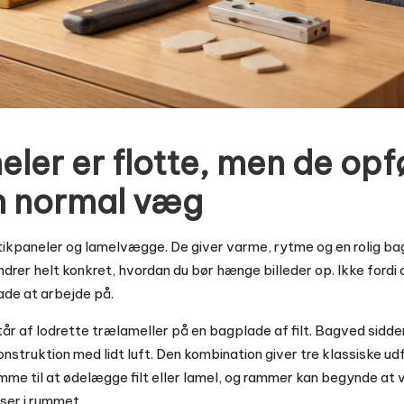
ler er flotte, men de opf
n normal væg
stikpaneler og lamelvægge. De giver varme, rytme og en rolig bag
er helt konkret, hvordan du bør hænge billeder op. Ikke fordi d
lade at arbejde på.
år af lodrette trælameller på en bagplade af filt. Bagved sidd
konstruktion med lidt luft. Den kombination giver tre klassiske u
omme til at ødelægge filt eller lamel, og rammer kan begynde at v
ser i rummet.