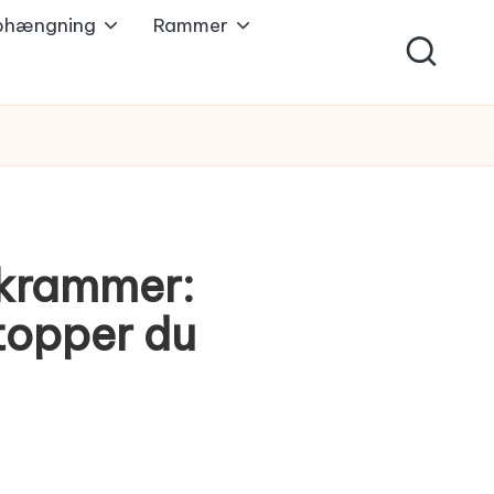
phængning
Rammer
skrammer:
topper du