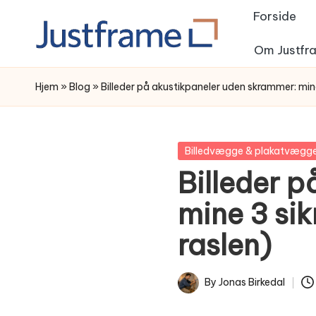
Forside
Skip
Om Justfr
to
content
Hjem
»
Blog
»
Billeder på akustikpaneler uden skrammer: mi
Posted
Billedvægge & plakatvægg
in
Billeder 
mine 3 si
raslen)
By
Jonas Birkedal
Posted
by