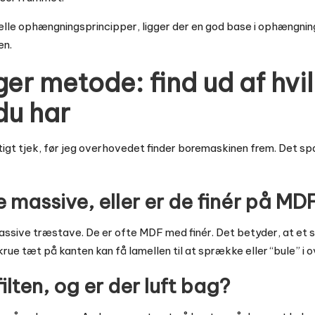
relle ophængningsprincipper, ligger der en god base i
ophængnin
en.
er metode: find ud af hvi
du har
rtigt tjek, før jeg overhovedet finder boremaskinen frem. Det sp
e massive, eller er de finér på MD
massive træstave. De er ofte MDF med finér. Det betyder, at et 
skrue tæt på kanten kan få lamellen til at sprække eller “bule” i 
filten, og er der luft bag?