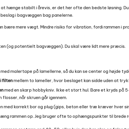
il at hænge stabilt i årevis, er det her ofte den bedste løsning. D
 beslag i bagvæggen bag panelerne.
an bære mere vægt. Mindre risiko for vibration, fordi rammen i p
filten (og potentielt bagvæggen). Du skal være lidt mere præcis.
med malertape på lamellerne, så du kan se center og højde tyde
 filten
mellem to lameller, hvor beslaget kan sidde uden at try
ten
med en skarp hobbykniv. Ikke et stort hul. Bare et kryds på 
ten flosser, når skruen går igennem.
 med korrekt bor og plug (gips, beton eller træ kræver hver sin
æng rammen op. Jeg bruger ofte to ophængspunkter til brede ra