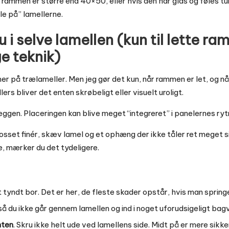
 rammen er større end 40×50, eller hvis den har glas og føles tun
e på” lamellerne.
u i selve lamellen (kun til lette r
e teknik)
r på trælameller. Men jeg gør det kun, når rammen er let, og n
ers bliver det enten skrøbeligt eller visuelt uroligt.
æggen. Placeringen kan blive meget “integreret” i panelernes ry
flosset finér, skæv lamel og et ophæng der ikke tåler ret meget 
, mærker du det tydeligere.
tyndt bor. Det er her, de fleste skader opstår, hvis man spring
 så du ikke går gennem lamellen og ind i noget uforudsigeligt bag
nten
. Skru ikke helt ude ved lamellens side. Midt på er mere sikke