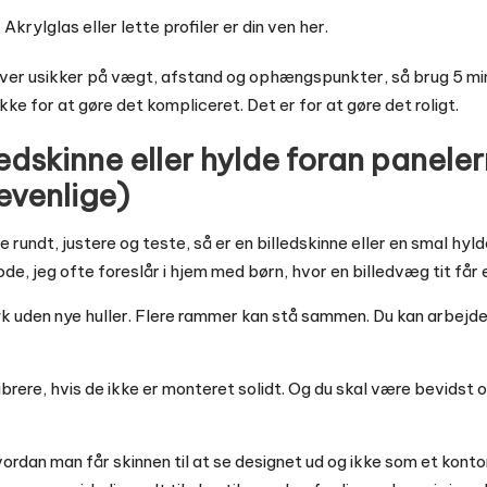
. Akrylglas eller lette profiler er din ven her.
iver usikker på vægt, afstand og ophængspunkter, så brug 5 mi
 ikke for at gøre det kompliceret. Det er for at gøre det roligt.
ledskinne eller hylde foran panele
jevenlige)
te rundt, justere og teste, så er en billedskinne eller en smal h
de, jeg ofte foreslår i hjem med børn, hvor en billedvæg tit får e
k uden nye huller. Flere rammer kan stå sammen. Du kan arbejd
brere, hvis de ikke er monteret solidt. Og du skal være bevidst 
ordan man får skinnen til at se designet ud og ikke som et konto