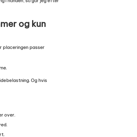
g i hånden, så går jeg efter
ammer og kun
år placeringen passer
tme.
sidebelastning. Og hvis
er over.
ved.
rt.