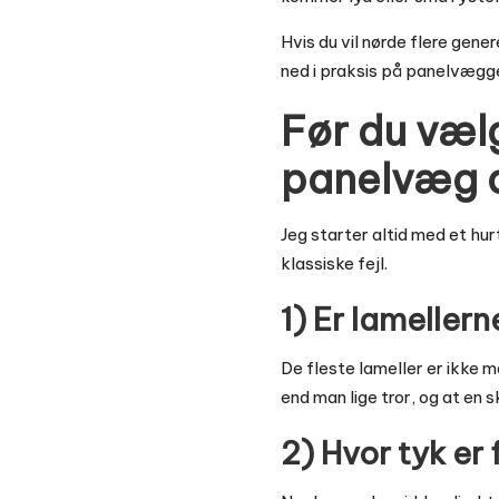
Hvis du vil nørde flere gene
ned i praksis på panelvægg
Før du vælg
panelvæg 
Jeg starter altid med et hu
klassiske fejl.
1) Er lamellern
De fleste lameller er ikke 
end man lige tror, og at en 
2) Hvor tyk er 