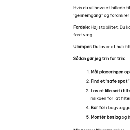
Hvis du vil have et billede t
“gennemgang” og forankrer
Fordele:
Høj stabilitet. Du k
fast væg.
Ulemper:
Du laver et hul i 
Sådan gør jeg trin for trin:
Mål placeringen op
Find et “safe spot” i
Lav et lille snit i fil
risikoen for, at fil
Bor for
i bagvæggen
Montér beslag
og h