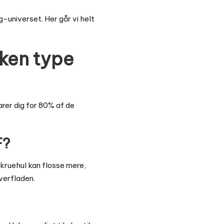
g
-universet. Her går vi helt
lken type
arer dig for 80% af de
F?
skruehul kan flosse mere,
overfladen.