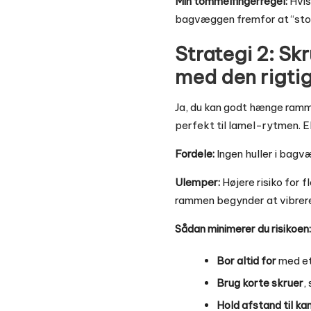
Min tommelfingerregel:
Hvis
bagvæggen fremfor at “stol
Strategi 2: Skr
med den rigtig
Ja, du kan godt hænge ramme
perfekt til lamel-rytmen. Ell
Fordele:
Ingen huller i bagv
Ulemper:
Højere risiko for 
rammen begynder at vibrere
Sådan minimerer du risikoen:
Bor altid for
med et 
Brug korte skruer
,
Hold afstand til ka