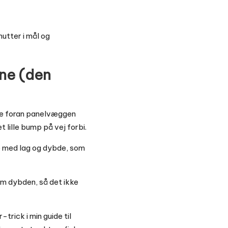
nutter i
mål og
rne (den
ylde foran panelvæggen
t lille bump på vej forbi.
e med lag og dybde, som
om dybden, så det ikke
r-trick i
min guide til