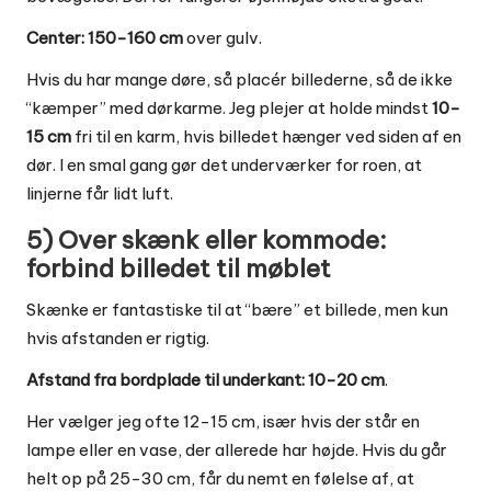
Center: 150-160 cm
over gulv.
Hvis du har mange døre, så placér billederne, så de ikke
“kæmper” med dørkarme. Jeg plejer at holde mindst
10-
15 cm
fri til en karm, hvis billedet hænger ved siden af en
dør. I en smal gang gør det underværker for roen, at
linjerne får lidt luft.
5) Over skænk eller kommode:
forbind billedet til møblet
Skænke er fantastiske til at “bære” et billede, men kun
hvis afstanden er rigtig.
Afstand fra bordplade til underkant: 10-20 cm
.
Her vælger jeg ofte 12-15 cm, især hvis der står en
lampe eller en vase, der allerede har højde. Hvis du går
helt op på 25-30 cm, får du nemt en følelse af, at