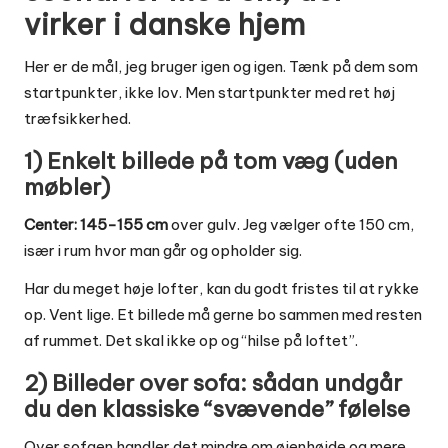
virker i danske hjem
Her er de mål, jeg bruger igen og igen. Tænk på dem som
startpunkter, ikke lov. Men startpunkter med ret høj
træfsikkerhed.
1) Enkelt billede på tom væg (uden
møbler)
Center: 145-155 cm
over gulv. Jeg vælger ofte 150 cm,
især i rum hvor man går og opholder sig.
Har du meget høje lofter, kan du godt fristes til at rykke
op. Vent lige. Et billede må gerne bo sammen med resten
af rummet. Det skal ikke op og “hilse på loftet”.
2) Billeder over sofa: sådan undgår
du den klassiske “svævende” følelse
Over sofaen handler det mindre om øjenhøjde og mere