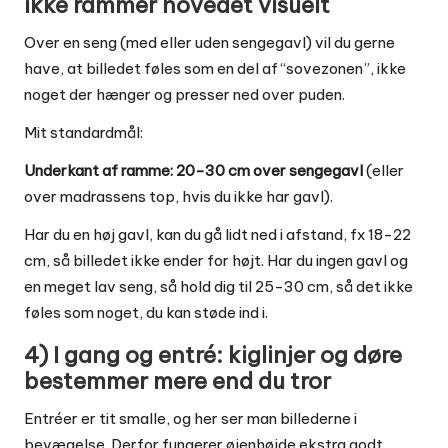
ikke rammer hovedet visuelt
Over en seng (med eller uden sengegavl) vil du gerne
have, at billedet føles som en del af “sovezonen”, ikke
noget der hænger og presser ned over puden.
Mit standardmål:
Underkant af ramme: 20-30 cm over sengegavl
(eller
over madrassens top, hvis du ikke har gavl).
Har du en høj gavl, kan du gå lidt ned i afstand, fx 18-22
cm, så billedet ikke ender for højt. Har du ingen gavl og
en meget lav seng, så hold dig til 25-30 cm, så det ikke
føles som noget, du kan støde ind i.
4) I gang og entré: kiglinjer og døre
bestemmer mere end du tror
Entréer er tit smalle, og her ser man billederne i
bevægelse. Derfor fungerer øjenhøjde ekstra godt.