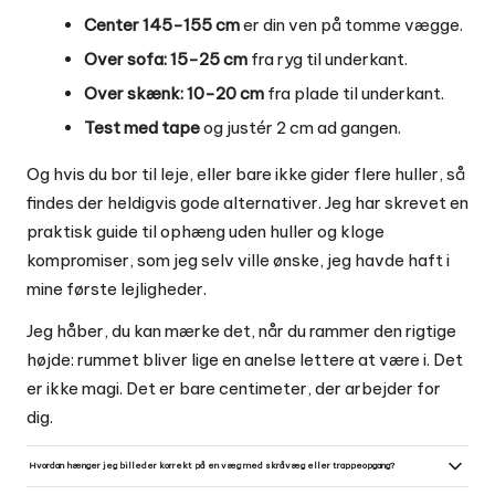
Center 145-155 cm
er din ven på tomme vægge.
Over sofa: 15-25 cm
fra ryg til underkant.
Over skænk: 10-20 cm
fra plade til underkant.
Test med tape
og justér 2 cm ad gangen.
Og hvis du bor til leje, eller bare ikke gider flere huller, så
findes der heldigvis gode alternativer. Jeg har skrevet en
praktisk guide til
ophæng uden huller og kloge
kompromiser
, som jeg selv ville ønske, jeg havde haft i
mine første lejligheder.
Jeg håber, du kan mærke det, når du rammer den rigtige
højde: rummet bliver lige en anelse lettere at være i. Det
er ikke magi. Det er bare centimeter, der arbejder for
dig.
Hvordan hænger jeg billeder korrekt på en væg med skråvæg eller trappeopgang?
Her fungerer øjenhøjde-reglen kun delvist, fordi du bevæger dig op og ned. Brug en visuel linje: lad enten