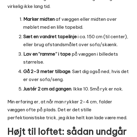
virkelig ikke lang tid.
Marker midten
af væggen eller midten over
møblet med en lille tapebid.
Sæt en vandret tapelinje
i ca. 150 cm (til center),
eller brug afstandsmålet over sofa/skænk.
Lav en “ramme” i tape
på væggen i billedets
størrelse.
Gå 2-3 meter tilbage
. Sæt dig også ned, hvis det
er over sofa/seng.
Justér 2 cm ad gangen
. Ikke 10. Små ryk er nok.
Min erfaring er, at når man rykker 2-4 cm, falder
væggen ofte på plads. Det er det stille
perfektionistiske trick, jeg ikke helt kan lade være med.
Højt til loftet: sådan undgår