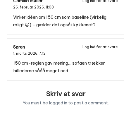
Camilla Møller
Log ind for at svare
26. februar 2026,
11:08
Virker idéen om 150 cm som baseline (virkelig
roligt 😊) – gælder det også i køkkenet?
Søren
Log ind for at svare
1. marts 2026,
7:12
150 cm-reglen gav mening… sofaen trækker
billederne sååå meget ned
Skriv et svar
You must be
logged in
to post a comment.