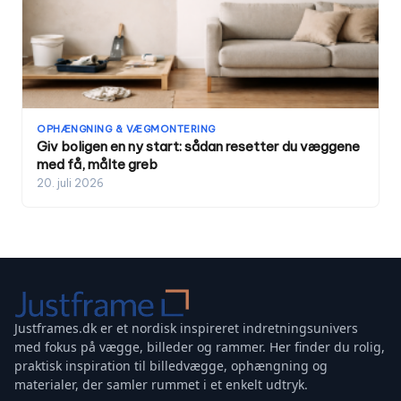
OPHÆNGNING & VÆGMONTERING
Giv boligen en ny start: sådan resetter du væggene
med få, målte greb
20. juli 2026
Justframes.dk er et nordisk inspireret indretningsunivers
med fokus på vægge, billeder og rammer. Her finder du rolig,
praktisk inspiration til billedvægge, ophængning og
materialer, der samler rummet i et enkelt udtryk.