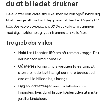
du at billedet drukner
Høje lofter kan være smukke, men de kan også lokke dig
til at hænge alt for højt. Jeg plejer at tænke:
Hvem skal
billedet være sammen med?
Det skal være sammen
med dig, møblerne og lyset i rummet, ikke loftet.
Tre greb der virker
Hold fast i center 150 cm
på tomme vægge. Det
ser næsten altid bedst ud.
Gå større
i format, hvis væggen føles tom. Et
større billede lavt hængt ser mere bevidst ud
end et lille billede højt hængt.
Byg en lodret “søjle”
med to billeder over
hinanden, hvis du vil bruge højden uden at miste
jordforbindelsen.