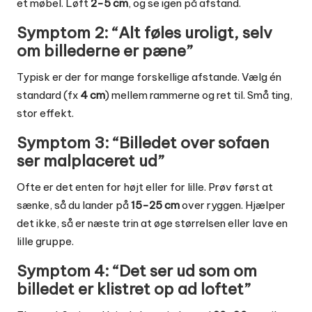
et møbel. Løft
2-5 cm
, og se igen på afstand.
Symptom 2: “Alt føles uroligt, selv
om billederne er pæne”
Typisk er der for mange forskellige afstande. Vælg én
standard (fx
4 cm
) mellem rammerne og ret til. Små ting,
stor effekt.
Symptom 3: “Billedet over sofaen
ser malplaceret ud”
Ofte er det enten for højt eller for lille. Prøv først at
sænke, så du lander på
15-25 cm
over ryggen. Hjælper
det ikke, så er næste trin at øge størrelsen eller lave en
lille gruppe.
Symptom 4: “Det ser ud som om
billedet er klistret op ad loftet”