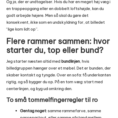
Og ja, der er undtagelser. Hvis du har en meget høj væg i
en trappeopgang eller en dobbelt loftshøjde, kan du
godt arbejde højere. Men så skal du gøre det
konsekvent, ikke som en undskyldning for, at billedet
“lige kom lidt op”.
Flere rammer sammen: hvor
starter du, top eller bund?
Jeg starter næsten altid med
bundlinjen
, hvis
billedgruppen hænger over et møbel. Det er bunden, der
skaber kontakt og tyngde. Over en sofa: få underkanten
rigtig, og så bygger du op. På en tom væg: start med
centerlinjen, og byg ud omkring den.
To små tommelfingerregler til ro
Gentag noget
: samme rammefarve, samme
passepartout, eller samme afstand mellem