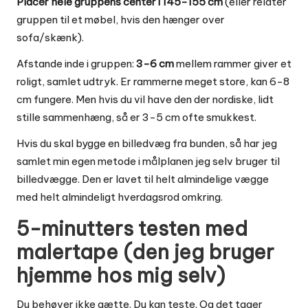
Placér hele gruppens center i 145-155 cm
(eller relater
gruppen til et møbel, hvis den hænger over
sofa/skænk).
Afstande inde i gruppen:
3-6 cm
mellem rammer giver et
roligt, samlet udtryk. Er rammerne meget store, kan 6-8
cm fungere. Men hvis du vil have den der nordiske, lidt
stille sammenhæng, så er 3-5 cm ofte smukkest.
Hvis du skal bygge en billedvæg fra bunden, så har jeg
samlet min egen metode i
målplanen jeg selv bruger til
billedvægge
. Den er lavet til helt almindelige vægge
med helt almindeligt hverdagsrod omkring.
5-minutters testen med
malertape (den jeg bruger
hjemme hos mig selv)
Du behøver ikke gætte. Du kan teste. Og det tager