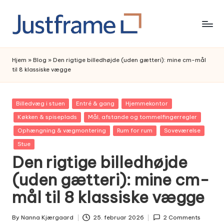
Skip
to
content
Hjem
»
Blog
»
Den rigtige billedhøjde (uden gætteri): mine cm-mål
til 8 klassiske vægge
Posted
Billedvæg i stuen
Entré & gang
Hjemmekontor
in
Køkken & spiseplads
Mål, afstande og tommelfingerregler
Ophængning & vægmontering
Rum for rum
Soveværelse
Stue
Den rigtige billedhøjde
(uden gætteri): mine cm-
mål til 8 klassiske vægge
By
Nanna Kjærgaard
25. februar 2026
2 Comments
Posted