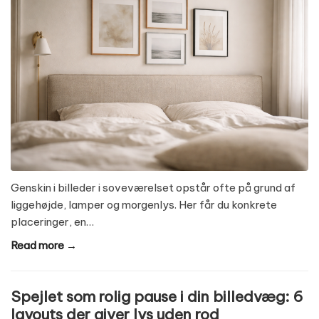
Genskin i billeder i soveværelset opstår ofte på grund af
liggehøjde, lamper og morgenlys. Her får du konkrete
placeringer, en…
Read more →
Spejlet som rolig pause i din billedvæg: 6
layouts der giver lys uden rod