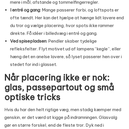
mere i
mål, afstande og tommelfingerregler
.
I entré og gang
: Mange passerer forbi, og loftspots er
ofte tændt. Her kan det hjælpe at hænge lidt lavere end
du tror og vælge placering, hvor spots ikke rammer
direkte. Få idéer i
billedvæg i entré og gang
.
Ved spisepladsen
: Pendler skaber tydelige
refleksfelter. Flyt motivet ud af lampens “kegle”, eller
hæng det en anelse lavere, så lyset passerer hen over i
stedet for ind i glasset.
Når placering ikke er nok:
glas, passepartout og små
optiske tricks
Hvis du har den helt rigtige væg, men stadig kæmper med
genskin, er det værd at kigge på indramningen. Glasvalg
gør en større forskel, end de fleste tror. Dyk ned i