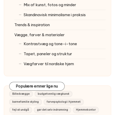
Mix af kunst, fotos og minder
Skandinavisk minimalisme i praksis
Trends & inspiration
Vægge, farver & materialer
Kontrastvæg og tone-i-tone
Tapet, paneler og struktur
Vægfarver til nordiske hjem
Populære emner lige nu
Billedvægge
budgetvenlig vægkunst
børnefamilie styling
farvepsykologi i hjemmet
fejl at undgå
gør det selv indramning
Hjemmekontor