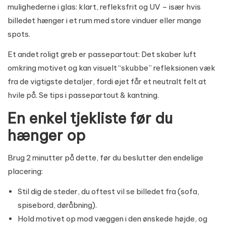
mulighederne i
glas: klart, refleksfrit og UV
– især hvis
billedet hænger i et rum med store vinduer eller mange
spots.
Et andet roligt greb er passepartout: Det skaber luft
omkring motivet og kan visuelt “skubbe” refleksionen væk
fra de vigtigste detaljer, fordi øjet får et neutralt felt at
hvile på. Se tips i
passepartout & kantning
.
En enkel tjekliste før du
hænger op
Brug 2 minutter på dette, før du beslutter den endelige
placering:
Stil dig de steder, du oftest vil se billedet fra (sofa,
spisebord, døråbning).
Hold motivet op mod væggen i den ønskede højde, og