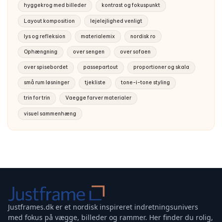
hyggekrog med billeder
kontrast og fokuspunkt
Layout komposition
lejelejlighed venligt
lys og refleksion
materialemix
nordisk ro
Ophængning
over sengen
over sofaen
over spisebordet
passepartout
proportioner og skala
små rum løsninger
tjekliste
tone-i-tone styling
trin for trin
Vaegge farver materialer
visuel sammenhæng
Justframes.dk er et nordisk inspireret indretningsunivers
med fokus på vægge, billeder og rammer. Her finder du rolig,