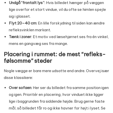
Undgå “frontalt lys”
: Hvis billedet hænger på væggen
lige overfor et stort vindue, vil du ofte se himlen spejle
sig i glasset.
Flyt 20–40 cm
: En lille forskydning til siden kan ændre
refleksvinklen markant.
Tænk i zoner
: Et motiv ved læsehjørnet ses fra én vinkel,
mens en gangvæg ses fra mange.
Placering i rummet: de mest “refleks-
følsomme” steder
Nogle vægge er bare mere udsatte end andre. Overvej især
disse klassikere:
Over sofaen
: Her ser du billedet fra samme position igen
og igen. Prioritér en placering, hvor vinduet ikke ligger
lige i baggrunden fra siddende højde. Brug gerne faste
mål, så billedet får ro og ikke havner for højt i lyset. Se