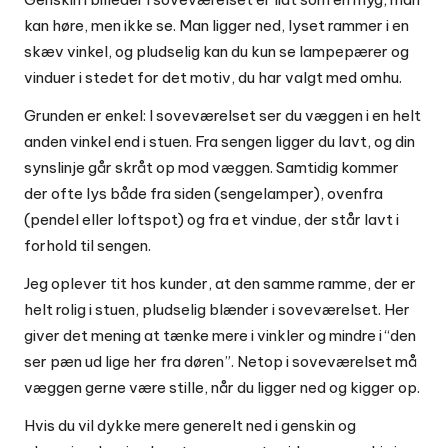
kan høre, men ikke se. Man ligger ned, lyset rammer i en
skæv vinkel, og pludselig kan du kun se lampepærer og
vinduer i stedet for det motiv, du har valgt med omhu.
Grunden er enkel: I soveværelset ser du væggen i en helt
anden vinkel end i stuen. Fra sengen ligger du lavt, og din
synslinje går skråt op mod væggen. Samtidig kommer
der ofte lys både fra siden (sengelamper), ovenfra
(pendel eller loftspot) og fra et vindue, der står lavt i
forhold til sengen.
Jeg oplever tit hos kunder, at den samme ramme, der er
helt rolig i stuen, pludselig blænder i soveværelset. Her
giver det mening at tænke mere i vinkler og mindre i “den
ser pæn ud lige her fra døren”. Netop i soveværelset må
væggen gerne være stille, når du ligger ned og kigger op.
Hvis du vil dykke mere generelt ned i genskin og