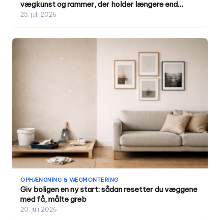
vægkunst og rammer, der holder længere end
trenden
25. juli 2026
OPHÆNGNING & VÆGMONTERING
Giv boligen en ny start: sådan resetter du væggene
med få, målte greb
20. juli 2026