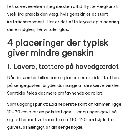
I et soveværelse vil jeg næsten altid flytte vægkunst
væk fra præcis den væg, hvis genskin er et stort
irritationsmoment. Her er det ofte layout og placering,
der er nøglen, før vi taler glas.
4 placeringer der typisk
giver mindre genskin
1. Lavere, tættere på hovedgærdet
Når du sænker billederne og lader dem “sidde” tættere
på sengegavlen, bryder du mange af de skæve vinkler.
Samtidig føles det mere omfavnende og roligt.
Som udgangspunkt: Lad nederste kant af rammen ligge
10-20 cm over en polstret gavl. Har du ingen gavl, så
sigt efter motivets midte i ca. 110-120 cm højde fra
gulvet, afhængigt af din sengehøjde.