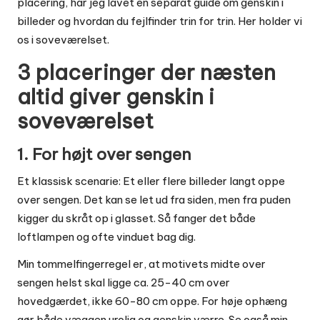
placering, har jeg lavet en separat guide om
genskin i
billeder og hvordan du fejlfinder trin for trin
. Her holder vi
os i soveværelset.
3 placeringer der næsten
altid giver genskin i
soveværelset
1. For højt over sengen
Et klassisk scenarie: Et eller flere billeder langt oppe
over sengen. Det kan se let ud fra siden, men fra puden
kigger du skråt op i glasset. Så fanger det både
loftlampen og ofte vinduet bag dig.
Min tommelfingerregel er, at motivets midte over
sengen helst skal ligge ca. 25-40 cm over
hovedgærdet, ikke 60-80 cm oppe. For høje ophæng
gør både væggen urolig og genskin værre. Se også min