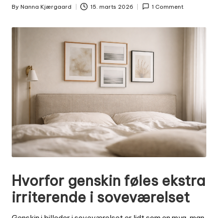
By
Nanna Kjærgaard
15. marts 2026
1 Comment
Posted
by
Hvorfor genskin føles ekstra
irriterende i soveværelset
Genskin i billeder i soveværelset er lidt som en myg, man