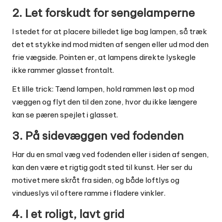
2. Let forskudt for sengelamperne
I stedet for at placere billedet lige bag lampen, så træk
det et stykke ind mod midten af sengen eller ud mod den
frie vægside. Pointen er, at lampens direkte lyskegle
ikke rammer glasset frontalt.
Et lille trick: Tænd lampen, hold rammen løst op mod
væggen og flyt den til den zone, hvor du ikke længere
kan se pæren spejlet i glasset.
3. På sidevæggen ved fodenden
Har du en smal væg ved fodenden eller i siden af sengen,
kan den være et rigtig godt sted til kunst. Her ser du
motivet mere skråt fra siden, og både loftlys og
vindueslys vil oftere ramme i fladere vinkler.
4. I et roligt, lavt grid