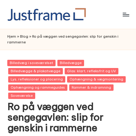
Skip
to
content
Hjem
»
Blog
»
Ro på væggen ved sengegavlen: slip for genskin i
rammerne
Posted
Billedvæg i soveværelset
Billedvægge
in
Billedvægge & plakatvægge
Glas: klart, refleksfrit og UV
Lys, refleksioner og placering
Ophængning & vægmontering
Ophængning og rammeguides
Rammer & indramning
Soveværelse
Ro på væggen ved
sengegavlen: slip for
genskin i rammerne