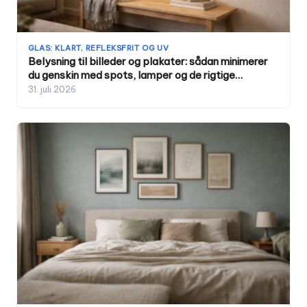
GLAS: KLART, REFLEKSFRIT OG UV
Belysning til billeder og plakater: sådan minimerer
du genskin med spots, lamper og de rigtige
afstande
31. juli 2026