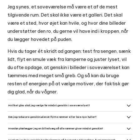
Jeg synes, et soveværelse må være et af de mest
tilgivende rum. Det skal ikke være et galleri. Det skal
være et sted, hvor øjet kan hvile, og hvor dine billeder
understøtter den ro, du gerne vil have ind i kroppen, når
du lægger hovedet på puden.
Hvis du tager ét skridt ad gangen: test fra sengen, sænk
lidt, flyt en smule væk fra lamperne og juster lyset, vil
du ofte opdage, at genskin i billeder i soveværelset kan
tæmmes med meget små greb. Og så kan du bruge
resten af energien på at vælge motiver, der faktisk gør
dig glad, når du vågner.
Hvilket glas skal jeg vælge for mindst genskin i soveværelset?
Vælg anti-reflekterende eller museumsglas hvis du vil undgå spejlinger uden at tabe klarheden i motivet; det er
dyrere, men virker bedst. Et matt eller non-glare glas spreder lys og fjerner refleksioner, men kan gøre billedet
Kan jeg reducere genskin uden at flytte rammer eller lave nye huller?
mindre kontrastrigt, mens plexi er let og sikkert til store formater.
Ja - prøv at ændre lyskilden: skift til matterede pærer, brug skærme som skjuler pærerne eller sæt en
dæmper på lampen for lavere styrke. En simpel måde er også at montere små filt-puder bag rammens øverste
Hvordan planlægger jeg en billedvæg så alle rammer giver mindst genskin?
kant for let at vippe rammen og ændre vinklen på refleksionen.
Fordel rammer med forskellige glas og dybder, så de mest reflekterende stykker ikke står hvor lyset rammer
hårdest; placer nogle matte prints strategisk mod vinduet eller lampen. Arbejd med forskudte højder og