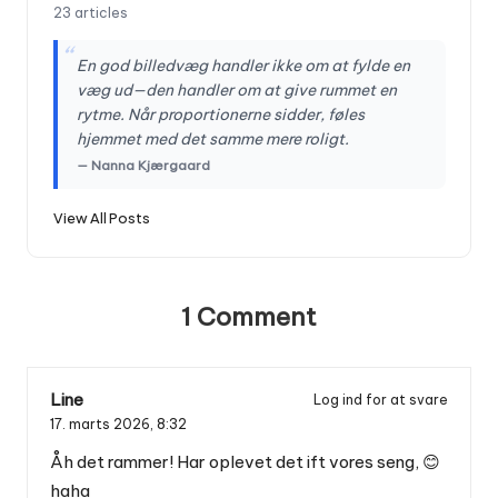
23 articles
“
En god billedvæg handler ikke om at fylde en
væg ud—den handler om at give rummet en
rytme. Når proportionerne sidder, føles
hjemmet med det samme mere roligt.
— Nanna Kjærgaard
View All Posts
1 Comment
Line
Log ind for at svare
17. marts 2026,
8:32
Åh det rammer! Har oplevet det ift vores seng, 😊
haha