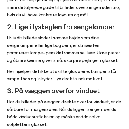
mere detaljerede guide til
billeder over sengen uden uro
,
hvis du vil have konkrete layouts og mål.
2. Lige i lyskeglen fra sengelamper
Hvis dit billede sidder i samme højde som dine
sengelamper eller lige bag dem, er du næsten
garanteret lampe-genskin i rammerne. Især klare pærer
og åbne skærme giver små, skarpe spejlinger i glasset.
Her hjælper det ikke at skifte glas alene. Lampen står
simpelthen og “skyder” lys direkte ind i motivet.
3. På væggen overfor vinduet
Har du billeder på væggen direkte overfor vinduet, er de
sårbare for morgensolen. Når du ligger i sengen, ser du
både vinduesrefleksion og måske endda selve
solpletten i glasset.