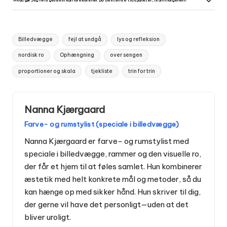
Hvad gør jeg hvis genskin kun forekommer på bestemte tidspunkter, fx om morgenen?
afstande i stedet for én flad række, så ingen stor flade ligger direkte i lysaksen.
Overvej enkle lysstyringsløsninger som gardiner med justerbar lukketid, en lampekappe eller en tidsstyret
dæmper, så du kan dæmpe direkte lys om morgenen. Det er ofte hurtigere og mere harmonisk end at flytte
tyngden af vægkunsten.
Tags:
Billedvægge
fejl at undgå
lys og refleksion
nordisk ro
Ophængning
over sengen
proportioner og skala
tjekliste
trin for trin
Nanna Kjærgaard
Farve- og rumstylist (speciale i billedvægge)
Nanna Kjærgaard er farve- og rumstylist med
speciale i billedvægge, rammer og den visuelle ro,
der får et hjem til at føles samlet. Hun kombinerer
æstetik med helt konkrete mål og metoder, så du
kan hænge op med sikker hånd. Hun skriver til dig,
der gerne vil have det personligt—uden at det
bliver uroligt.