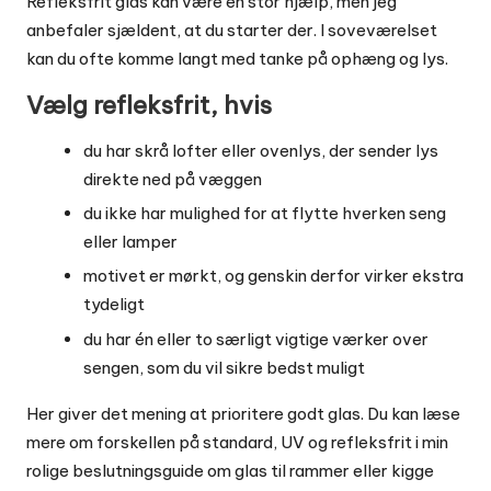
Refleksfrit glas kan være en stor hjælp, men jeg
anbefaler sjældent, at du starter der. I soveværelset
kan du ofte komme langt med tanke på ophæng og lys.
Vælg refleksfrit, hvis
du har skrå lofter eller ovenlys, der sender lys
direkte ned på væggen
du ikke har mulighed for at flytte hverken seng
eller lamper
motivet er mørkt, og genskin derfor virker ekstra
tydeligt
du har én eller to særligt vigtige værker over
sengen, som du vil sikre bedst muligt
Her giver det mening at prioritere godt glas. Du kan læse
mere om forskellen på standard, UV og refleksfrit i min
rolige beslutningsguide om
glas til rammer
eller kigge