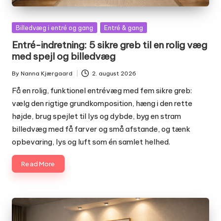
Posted
Billedvæg i entré og gang
Entré & gang
in
Entré-indretning: 5 sikre greb til en rolig væg
med spejl og billedvæg
By
Nanna Kjærgaard
2. august 2026
Posted
by
Få en rolig, funktionel entrévæg med fem sikre greb:
vælg den rigtige grundkomposition, hæng i den rette
højde, brug spejlet til lys og dybde, byg en stram
billedvæg med få farver og små afstande, og tænk
opbevaring, lys og luft som én samlet helhed.
Read More