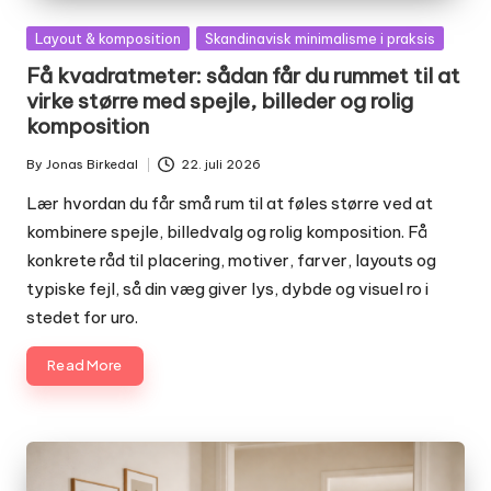
Posted
Layout & komposition
Skandinavisk minimalisme i praksis
in
Få kvadratmeter: sådan får du rummet til at
virke større med spejle, billeder og rolig
komposition
By
Jonas Birkedal
22. juli 2026
Posted
by
Lær hvordan du får små rum til at føles større ved at
kombinere spejle, billedvalg og rolig komposition. Få
konkrete råd til placering, motiver, farver, layouts og
typiske fejl, så din væg giver lys, dybde og visuel ro i
stedet for uro.
Read More