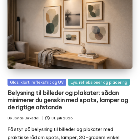
Posted
Glas: klart, refleksfrit og UV
Lys, refleksioner og placering
in
Belysning til billeder og plakater: sådan
minimerer du genskin med spots, lamper og
de rigtige afstande
By
Jonas Birkedal
31. juli 2026
Posted
by
Få styr på belysning til billeder og plakater med
praktiske råd om spots, lamper, 30-graders vinkel,