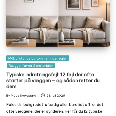
Posted
Mål, afstande og tommelfingerregler
in
Vægge, farver & materialer
Typiske indretningsfejl: 12 fejl der ofte
starter på væggen – og sådan retter du
dem
By
Mads Skovgaard
23. juli 2026
Posted
by
Føles din bolig rodet, ufærdig eller bare lidt off, er det
ofte væggene, der er synderen. Her får du 12 typiske