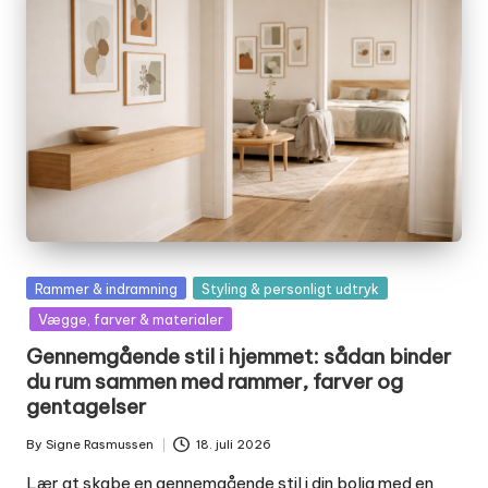
Posted
Rammer & indramning
Styling & personligt udtryk
in
Vægge, farver & materialer
Gennemgående stil i hjemmet: sådan binder
du rum sammen med rammer, farver og
gentagelser
By
Signe Rasmussen
18. juli 2026
Posted
by
Lær at skabe en gennemgående stil i din bolig med en