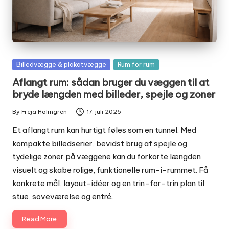
Posted
Billedvægge & plakatvægge
Rum for rum
in
Aflangt rum: sådan bruger du væggen til at
bryde længden med billeder, spejle og zoner
By
Freja Holmgren
17. juli 2026
Posted
by
Et aflangt rum kan hurtigt føles som en tunnel. Med
kompakte billedserier, bevidst brug af spejle og
tydelige zoner på væggene kan du forkorte længden
visuelt og skabe rolige, funktionelle rum-i-rummet. Få
konkrete mål, layout-idéer og en trin-for-trin plan til
stue, soveværelse og entré.
Read More