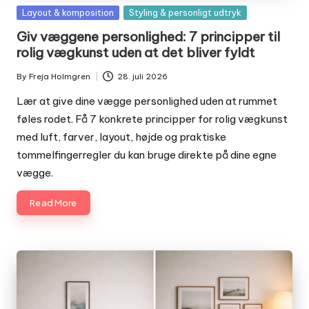
Posted
Layout & komposition
Styling & personligt udtryk
in
Giv væggene personlighed: 7 principper til
rolig vægkunst uden at det bliver fyldt
By
Freja Holmgren
28. juli 2026
Posted
by
Lær at give dine vægge personlighed uden at rummet
føles rodet. Få 7 konkrete principper for rolig vægkunst
med luft, farver, layout, højde og praktiske
tommelfingerregler du kan bruge direkte på dine egne
vægge.
Read More