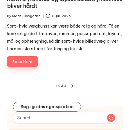
bliver hårdt
By
Mads Skovgaard
11. juli 2026
Posted
by
Sort-hvid vægkunst kan være både rolig og hård. Få en
konkret guide til motiver, rammer, passepartout, layout,
mål og ophængning, så din sort-hvide billedvæg bliver
harmonisk i stedet for tung og klinisk.
Read More
Indlægsinddeling
1
2
3
4
NEXT
PAGE
Søg i guides og inspiration