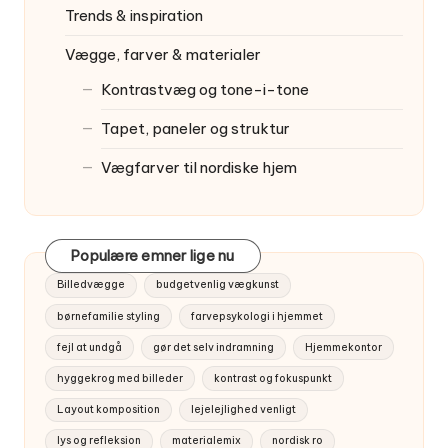
Trends & inspiration
Vægge, farver & materialer
Kontrastvæg og tone-i-tone
Tapet, paneler og struktur
Vægfarver til nordiske hjem
Populære emner lige nu
Billedvægge
budgetvenlig vægkunst
børnefamilie styling
farvepsykologi i hjemmet
fejl at undgå
gør det selv indramning
Hjemmekontor
hyggekrog med billeder
kontrast og fokuspunkt
Layout komposition
lejelejlighed venligt
lys og refleksion
materialemix
nordisk ro