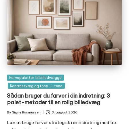
Posted
Farvepaletter til billedvægge
in
Kontrastvæg og tone-i-tone
Sådan bruger du farver i din indretning: 3
palet-metoder til en rolig billedvæg
By
Signe Rasmussen
3. august 2026
Posted
by
Lær at bruge farver strategisk i din indretning med tre