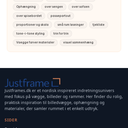
Ophængning
over sengen
over sofaen
over spisebordet
passepartout
proportioner og skala
små rum løsninger
tjekliste
tone-i-tone styling
trin for trin
Vaegge farver materialer
visuel sammenhæng
Justframes.dk er et nordisk inspireret indretningsunivers
med fokus på vægge, billeder og rammer. Her finder du rolig,
praktisk inspiration til billedvægge, ophængning og
materialer, der samler rummet i et enkelt udtryk.
SIDER