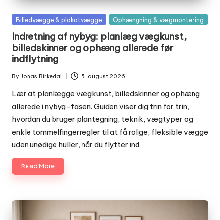
Posted
Billedvægge & plakatvægge
Ophængning & vægmontering
in
Indretning af nybyg: planlæg vægkunst,
billedskinner og ophæng allerede før
indflytning
By
Jonas Birkedal
5. august 2026
Posted
by
Lær at planlægge vægkunst, billedskinner og ophæng
allerede i nybyg-fasen. Guiden viser dig trin for trin,
hvordan du bruger plantegning, teknik, vægtyper og
enkle tommelfingerregler til at få rolige, fleksible vægge
uden unødige huller, når du flytter ind.
Read More