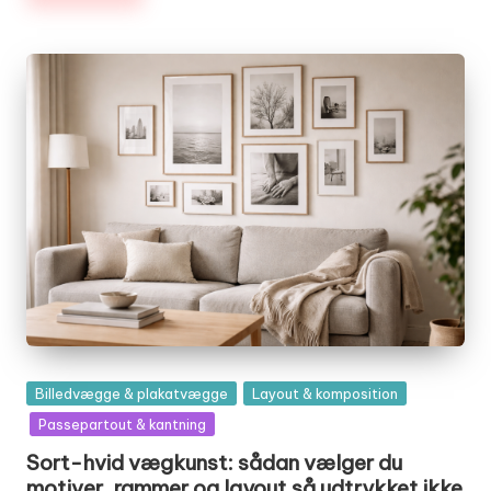
Posted
Billedvægge & plakatvægge
Layout & komposition
in
Passepartout & kantning
Sort-hvid vægkunst: sådan vælger du
motiver, rammer og layout så udtrykket ikke