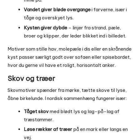
Vandet giver bløde overgange
i farverne, især i
tåge og overskyet lys.
Kysten giver dybde
– linjer fra strand, pæle,
broer og klipper, der leder blikket ind i billedet.
Motiver som stille hav, molepæle i dis eller en skrånende
kyst passer særligt godt over sofaen eller spisebordet,
hvor du gerne vil have et roligt, horisontalt anker.
Skov og træer
Skovmotiver spænder fra mørke, tætte skove til lyse,
åbne birkelunde. I nordisk sammenhæng fungerer især:
Tåget skov
med blødt lys og lag-på-lag af
træstammer.
Løse rækker af træer
på en mark eller langs en
vej.