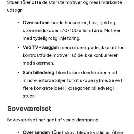
Stuen tåler ofte de største motiver og mest markante
udsagn.
Over sofaen
: brede horisonter, hav, fjeld og
store landskaber i 70×100 eller større. Motiver
med tydelig rolig linjeføring.
Ved TV-væggen
: mere afdæmpede, ikke alt for
kontrastfulde motiver, så de ikke konkurrerer
med skærmen.
Som billedvæg
: bland større landskaber med
mindre naturdetaljer for at skabe rytme. Se evt.
flere konkrete ideer i kategorien
billedvæg i
stuen
.
Soveværelset
Soveværelset har godt af visuel dæmpning.
Over sengen
: tåget skov, bløde kystlinjer, åbne