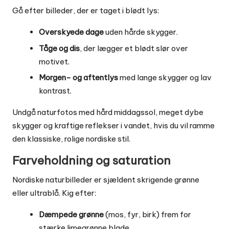
Gå efter billeder, der er taget i blødt lys:
Overskyede dage
uden hårde skygger.
Tåge og dis
, der lægger et blødt slør over
motivet.
Morgen- og aftentlys
med lange skygger og lav
kontrast.
Undgå naturfotos med hård middagssol, meget dybe
skygger og kraftige reflekser i vandet, hvis du vil ramme
den klassiske, rolige nordiske stil.
Farveholdning og saturation
Nordiske naturbilleder er sjældent skrigende grønne
eller ultrablå. Kig efter:
Dæmpede grønne
(mos, fyr, birk) frem for
stærke limegrønne blade.