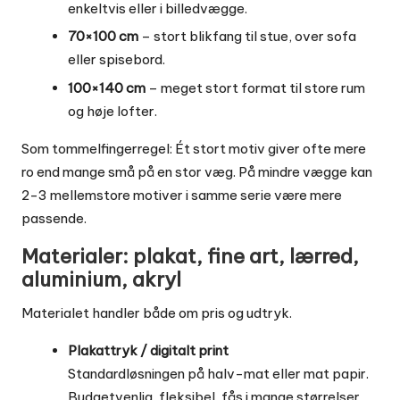
enkeltvis eller i billedvægge.
70×100 cm
– stort blikfang til stue, over sofa
eller spisebord.
100×140 cm
– meget stort format til store rum
og høje lofter.
Som tommelfingerregel: Ét stort motiv giver ofte mere
ro end mange små på en stor væg. På mindre vægge kan
2-3 mellemstore motiver i samme serie være mere
passende.
Materialer: plakat, fine art, lærred,
aluminium, akryl
Materialet handler både om pris og udtryk.
Plakattryk / digitalt print
Standardløsningen på halv-mat eller mat papir.
Budgetvenlig, fleksibel, fås i mange størrelser.