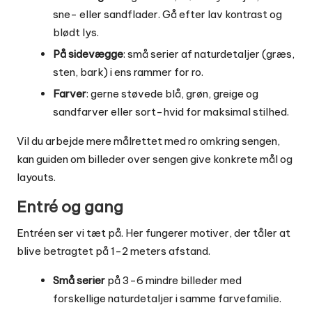
sne- eller sandflader. Gå efter lav kontrast og
blødt lys.
På sidevægge
: små serier af naturdetaljer (græs,
sten, bark) i ens rammer for ro.
Farver
: gerne støvede blå, grøn, greige og
sandfarver eller sort-hvid for maksimal stilhed.
Vil du arbejde mere målrettet med ro omkring sengen,
kan guiden om
billeder over sengen
give konkrete mål og
layouts.
Entré og gang
Entréen ser vi tæt på. Her fungerer motiver, der tåler at
blive betragtet på 1-2 meters afstand.
Små serier
på 3-6 mindre billeder med
forskellige naturdetaljer i samme farvefamilie.