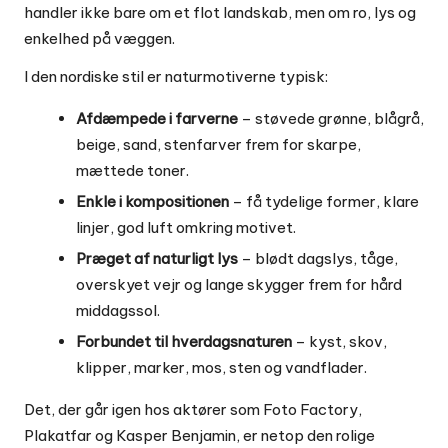
handler ikke bare om et flot landskab, men om ro, lys og
enkelhed på væggen.
I den nordiske stil er naturmotiverne typisk:
Afdæmpede i farverne
– støvede grønne, blågrå,
beige, sand, stenfarver frem for skarpe,
mættede toner.
Enkle i kompositionen
– få tydelige former, klare
linjer, god luft omkring motivet.
Præget af naturligt lys
– blødt dagslys, tåge,
overskyet vejr og lange skygger frem for hård
middagssol.
Forbundet til hverdagsnaturen
– kyst, skov,
klipper, marker, mos, sten og vandflader.
Det, der går igen hos aktører som Foto Factory,
Plakatfar og Kasper Benjamin, er netop den rolige