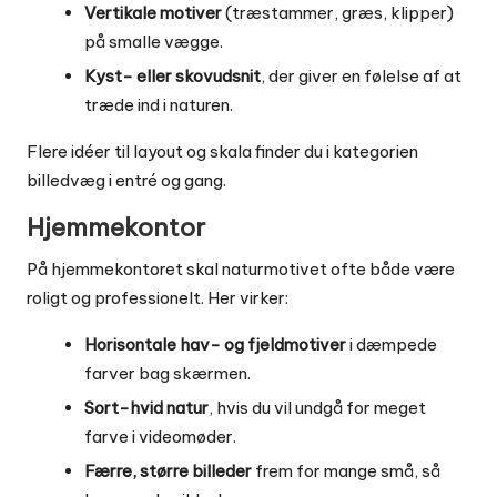
Vertikale motiver
(træstammer, græs, klipper)
på smalle vægge.
Kyst- eller skovudsnit
, der giver en følelse af at
træde ind i naturen.
Flere idéer til layout og skala finder du i kategorien
billedvæg i entré og gang
.
Hjemmekontor
På hjemmekontoret skal naturmotivet ofte både være
roligt og professionelt. Her virker:
Horisontale hav- og fjeldmotiver
i dæmpede
farver bag skærmen.
Sort-hvid natur
, hvis du vil undgå for meget
farve i videomøder.
Færre, større billeder
frem for mange små, så