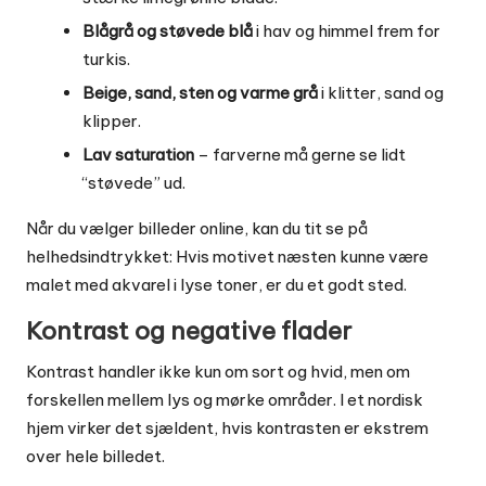
Blågrå og støvede blå
i hav og himmel frem for
turkis.
Beige, sand, sten og varme grå
i klitter, sand og
klipper.
Lav saturation
– farverne må gerne se lidt
“støvede” ud.
Når du vælger billeder online, kan du tit se på
helhedsindtrykket: Hvis motivet næsten kunne være
malet med akvarel i lyse toner, er du et godt sted.
Kontrast og negative flader
Kontrast handler ikke kun om sort og hvid, men om
forskellen mellem lys og mørke områder. I et nordisk
hjem virker det sjældent, hvis kontrasten er ekstrem
over hele billedet.