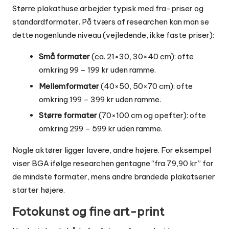
Større plakathuse arbejder typisk med fra-priser og
standardformater. På tværs af researchen kan man se
dette nogenlunde niveau (vejledende, ikke faste priser):
Små formater
(ca. 21×30, 30×40 cm): ofte
omkring 99 – 199 kr uden ramme.
Mellemformater
(40×50, 50×70 cm): ofte
omkring 199 – 399 kr uden ramme.
Større formater
(70×100 cm og opefter): ofte
omkring 299 – 599 kr uden ramme.
Nogle aktører ligger lavere, andre højere. For eksempel
viser BGA ifølge researchen gentagne “fra 79,90 kr” for
de mindste formater, mens andre brandede plakatserier
starter højere.
Fotokunst og fine art-print