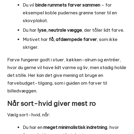
Du vil
binde rummets farver sammen
– for
eksempel koble pudernes grønne toner til en
skovplakat.
Du har
lyse, neutrale vægge
, der tåler lidt farve.
Motivet har
få, afdæmpede farver
, som ikke
skriger.
Farve fungerer godt i stuer, køkken-alrum og entréer,
hvor du gerne vil have lidt varme og liv, men stadig holde
det stille. Her kan det give mening at bruge en
farvebudget-tilgang, som i guiden om
farver til
billedvæggen
.
Når sort-hvid giver mest ro
Vælg sort-hvid, når:
Du har en
meget minimalistisk indretning
, hvor