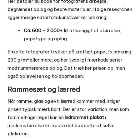
Her betaler du både for fotografens arbejde,
begrænset oplag og bedre materialer. Ifølge researchen
ligger mange naturfotokunstværker omkring:
Ca. 600 – 2.000+ kr
afhængigt af størrelse,
papirtype og oplag.
Enkelte fotografer trykker på kraftigt papir, fx omkring
230 g/m² eller mere, og har tydeligt mærkede serier
med nummererede oplag. Det trækker prisen op, men
også oplevelsen og holdbarheden.
Rammesæt og lærred
Når ramme, glas og evt. lærred kommer med, stiger
prisen typisk mærkbart. Der er stor variation, men som
tommelfingerregel kan en
indrammet plakat
i
mellemstørrelse let koste det dobbelte af selve
plakaten.