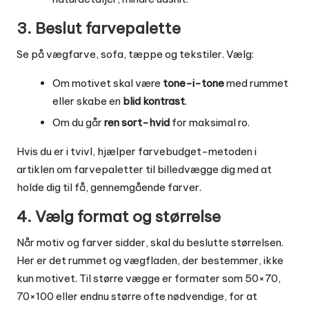
3. Beslut farvepalette
Se på vægfarve, sofa, tæppe og tekstiler. Vælg:
Om motivet skal være
tone-i-tone
med rummet
eller skabe en
blid kontrast
.
Om du går
ren sort-hvid
for maksimal ro.
Hvis du er i tvivl, hjælper farvebudget-metoden i
artiklen om
farvepaletter til billedvægge
dig med at
holde dig til få, gennemgående farver.
4. Vælg format og størrelse
Når motiv og farver sidder, skal du beslutte størrelsen.
Her er det rummet og vægfladen, der bestemmer, ikke
kun motivet. Til større vægge er formater som 50×70,
70×100 eller endnu større ofte nødvendige, for at