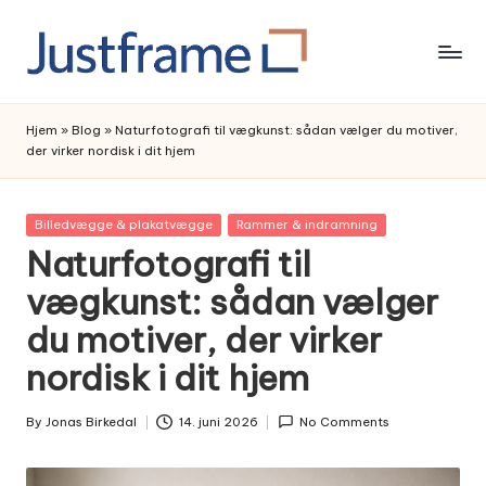
Skip
to
content
Hjem
»
Blog
»
Naturfotografi til vægkunst: sådan vælger du motiver,
der virker nordisk i dit hjem
Posted
Billedvægge & plakatvægge
Rammer & indramning
in
Naturfotografi til
vægkunst: sådan vælger
du motiver, der virker
nordisk i dit hjem
By
Jonas Birkedal
14. juni 2026
No Comments
Posted
by