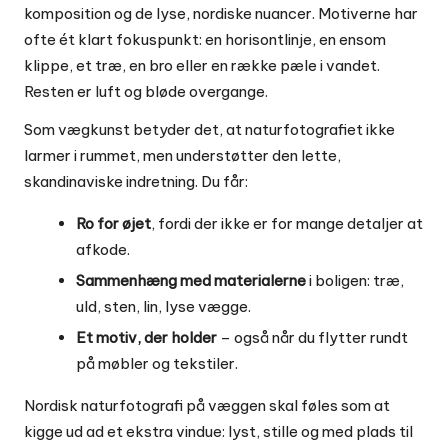
komposition og de lyse, nordiske nuancer. Motiverne har
ofte ét klart fokuspunkt: en horisontlinje, en ensom
klippe, et træ, en bro eller en række pæle i vandet.
Resten er luft og bløde overgange.
Som vægkunst betyder det, at naturfotografiet ikke
larmer i rummet, men understøtter den lette,
skandinaviske indretning. Du får:
Ro for øjet
, fordi der ikke er for mange detaljer at
afkode.
Sammenhæng med materialerne
i boligen: træ,
uld, sten, lin, lyse vægge.
Et motiv, der holder
– også når du flytter rundt
på møbler og tekstiler.
Nordisk naturfotografi på væggen skal føles som at
kigge ud ad et ekstra vindue: lyst, stille og med plads til