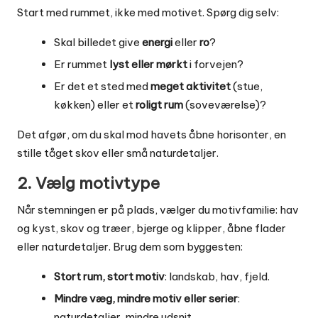
Start med rummet, ikke med motivet. Spørg dig selv:
Skal billedet give
energi
eller
ro
?
Er rummet
lyst eller mørkt
i forvejen?
Er det et sted med
meget aktivitet
(stue,
køkken) eller et
roligt rum
(soveværelse)?
Det afgør, om du skal mod havets åbne horisonter, en
stille tåget skov eller små naturdetaljer.
2. Vælg motivtype
Når stemningen er på plads, vælger du motivfamilie: hav
og kyst, skov og træer, bjerge og klipper, åbne flader
eller naturdetaljer. Brug dem som byggesten:
Stort rum, stort motiv
: landskab, hav, fjeld.
Mindre væg, mindre motiv eller serier
:
naturdetaljer, mindre udsnit.