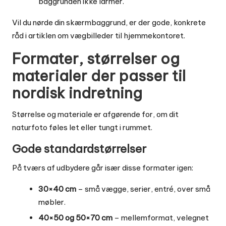
baggrunden ikke larmer.
Vil du nørde din skærmbaggrund, er der gode, konkrete
råd i artiklen om
vægbilleder til hjemmekontoret
.
Formater, størrelser og
materialer der passer til
nordisk indretning
Størrelse og materiale er afgørende for, om dit
naturfoto føles let eller tungt i rummet.
Gode standardstørrelser
På tværs af udbydere går især disse formater igen:
30×40 cm
– små vægge, serier, entré, over små
møbler.
40×50 og 50×70 cm
– mellemformat, velegnet